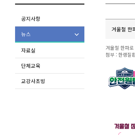
공지사항
겨울철 한
뉴스
겨울철 한파로 
자료실
첨부 : 한랭
단체교육
교강사초빙