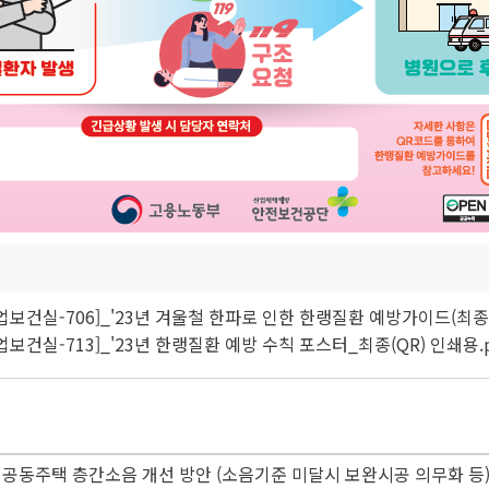
산업보건실-706]_'23년 겨울철 한파로 인한 한랭질환 예방가이드(최종)
산업보건실-713]_'23년 한랭질환 예방 수칙 포스터_최종(QR) 인쇄용.p
공동주택 층간소음 개선 방안 (소음기준 미달시 보완시공 의무화 등