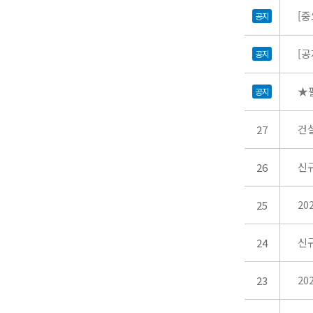
[
공지
[
공지
★필
공지
건설
27
신
26
20
25
신규
24
20
23