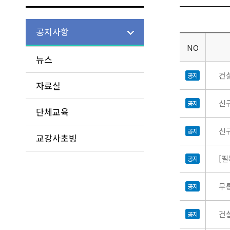
공지사항
NO
뉴스
건설
공지
자료실
신
공지
단체교육
신규
공지
교강사초빙
[
공지
무
공지
건
공지