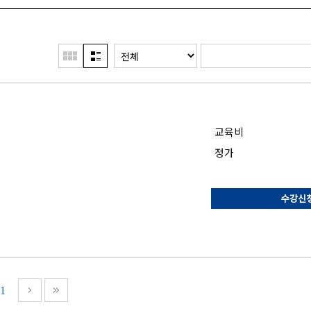
교육비
정가
수강신
1