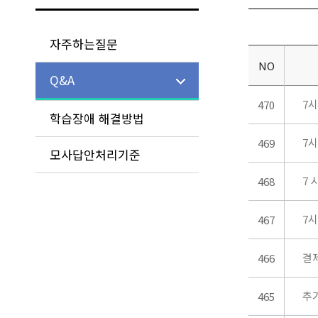
자주하는질문
NO
Q&A
7
470
학습장애 해결방법
7
469
모사답안처리기준
7
468
7
467
결
466
추
465