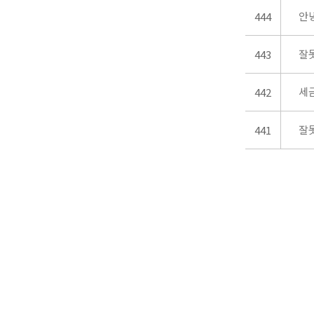
안
444
잘
443
세
442
잘
441