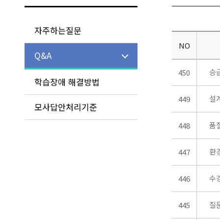
자주하는질문
NO
Q&A
승
450
학습장애 해결방법
설
449
모사답안처리기준
품
448
환
447
수
446
질
445