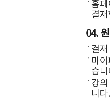
홈페
결재
04.
결재
마이
습니
강의
니다.