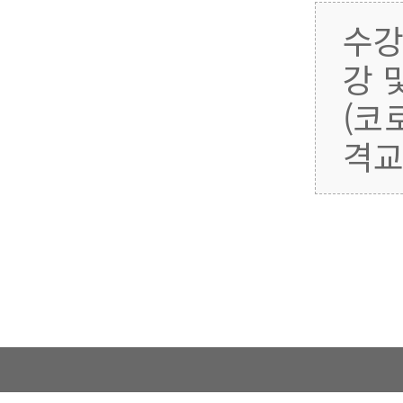
수강
강 
(코
격교